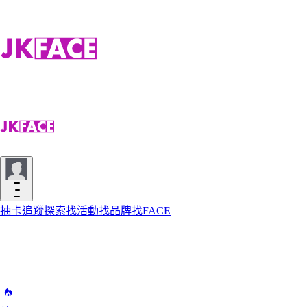
抽卡
追蹤
探索
找活動
找品牌
找FACE