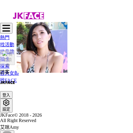
熱門
找活動
找品牌
抽卡
探索
訪客
百大女郎
找FACE
登入
設定
JKFace© 2018 - 2026
All Right Reserved
艾咪Amy