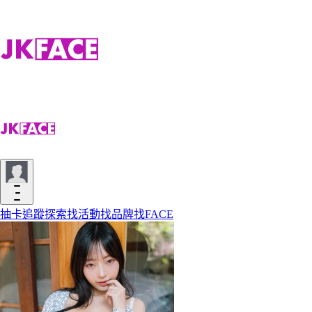
抽卡
追蹤
探索
找活動
找品牌
找FACE