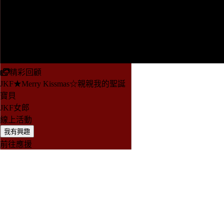
精彩回顧
JKF★Merry Kissmas☆親親我的聖誕
寶貝
JKF女郎
線上活動
我有興趣
前往應援