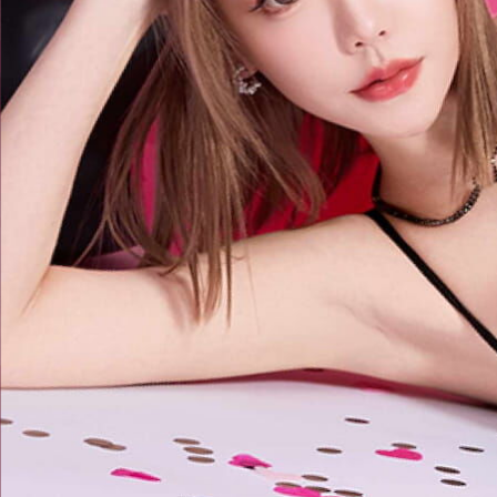
票券
卡牌
我的
精彩回顧
[季度活動] JKF★盛夏誘惑☆汁多味
美醇果香
線上活動
我有興趣
前往應援