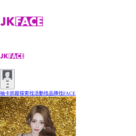
抽卡
追蹤
探索
找活動
找品牌
找FACE