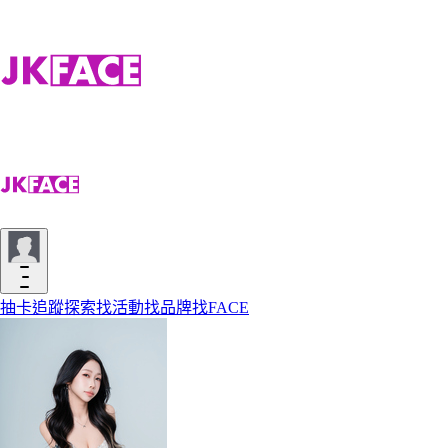
抽卡
追蹤
探索
找活動
找品牌
找FACE