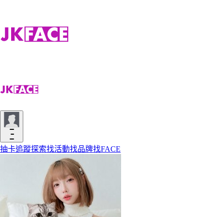
抽卡
追蹤
探索
找活動
找品牌
找FACE