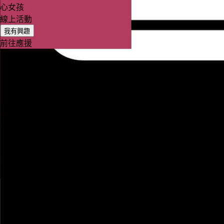
心女孩
線上活動
我有興趣
前往應援
精彩回顧
JKF★頂尖之上 The High Five★閃亮
之星就是你
線上活動
我有興趣
前往應援