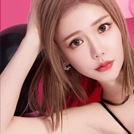
載入中
熱門
序號
票券
卡牌
我的
精彩回顧
[季度活動] JKF★盛夏誘惑☆汁多味
美醇果香
線上活動
我有興趣