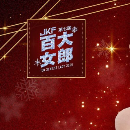
6
/
3
～
6
/
30