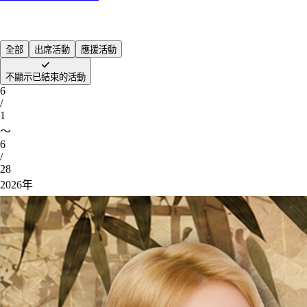
全部
出席活動
應援活動
不顯示已結束的活動
6
/
1
～
6
/
28
2026年