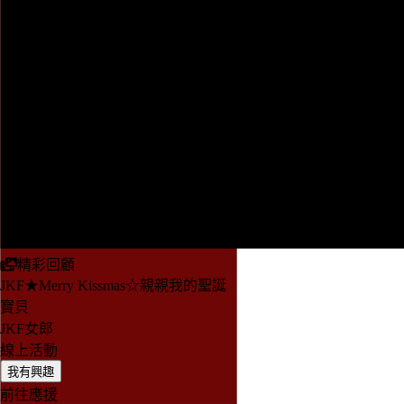
精彩回顧
JKF★Merry Kissmas☆親親我的聖誕
寶貝
JKF女郎
線上活動
我有興趣
前往應援