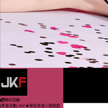
前往應援
精彩回顧
JKF★仲夏慾景☆粽你的毒情難自禁
線上活動
我有興趣
前往應援
精彩回顧
[季度活動] JKF★限定浪漫☆誘惑甜