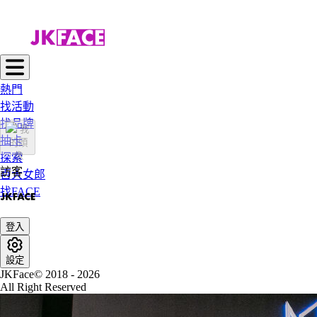
熱門
找活動
找品牌
抽卡
探索
訪客
百大女郎
找FACE
登入
設定
JKFace© 2018 - 2026
All Right Reserved