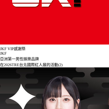
JKF VIP感謝祭
JKF
亞洲第一男性娛樂品牌
在
2026TRE台北國際紅人展
的活動
(2)