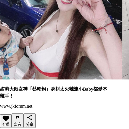
甜萌大眼女神「蔡粉粉」身材太火辣連小Baby都愛不
釋手！
www.jkforum.net
4 讚
留言
分享