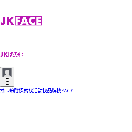
抽卡
追蹤
探索
找活動
找品牌
找FACE