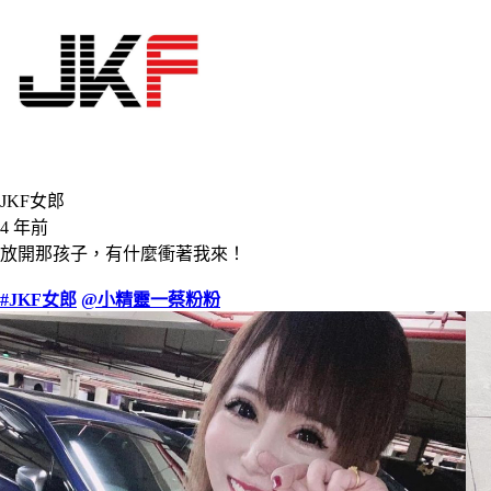
JKF女郎
4 年前
放開那孩子，有什麼衝著我來！
#JKF女郎
@小精靈一蔡粉粉