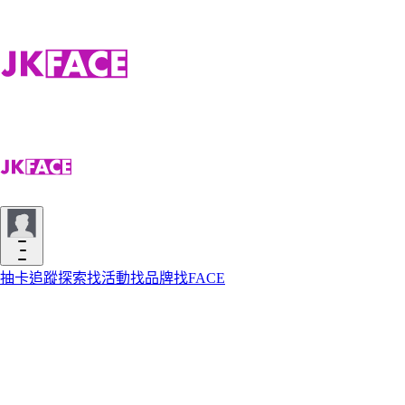
抽卡
追蹤
探索
找活動
找品牌
找FACE