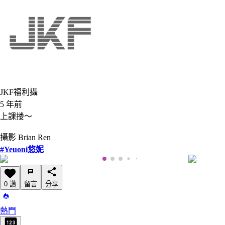
JKF福利攝
5 年前
上課搂～
攝影 Brian Ren
#Yeuoni悠妮
0 讚
留言
分享
熱門