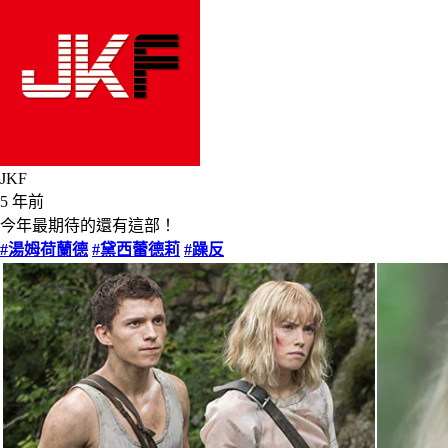
JKF
5 年前
今年最期待的還有這部！
#湯姆荷蘭德
#黛西蕾德莉
#躁反