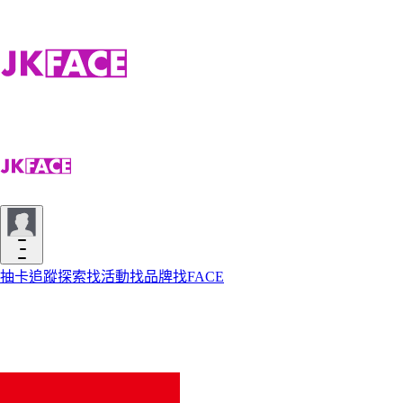
抽卡
追蹤
探索
找活動
找品牌
找FACE