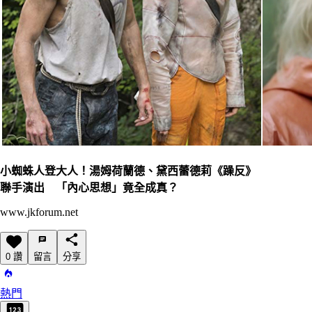
小蜘蛛人登大人！湯姆荷蘭德、黛西蕾德莉《躁反》
聯手演出 「內心思想」竟全成真？
www.jkforum.net
0 讚
留言
分享
熱門