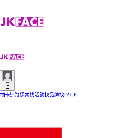
抽卡
追蹤
探索
找活動
找品牌
找FACE