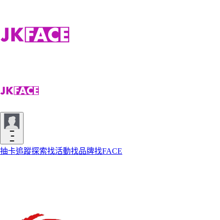
抽卡
追蹤
探索
找活動
找品牌
找FACE