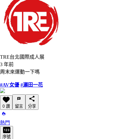
TRE台北國際成人展
3 年前
周末來運動一下嗎
#AV女優
#瀬田一花
0 讚
留言
分享
熱門
序號