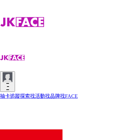
抽卡
追蹤
探索
找活動
找品牌
找FACE