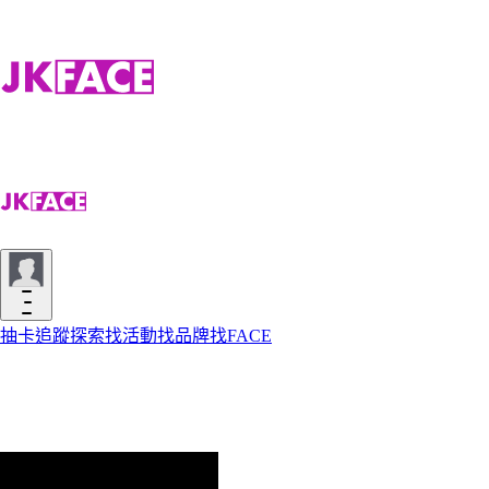
抽卡
追蹤
探索
找活動
找品牌
找FACE