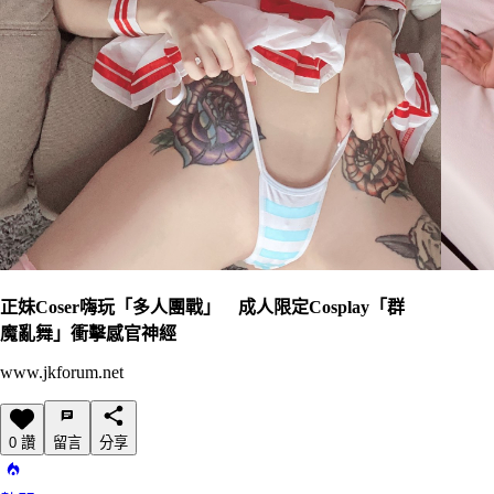
正妹Coser嗨玩「多人團戰」 成人限定Cosplay「群
魔亂舞」衝擊感官神經
www.jkforum.net
0 讚
留言
分享