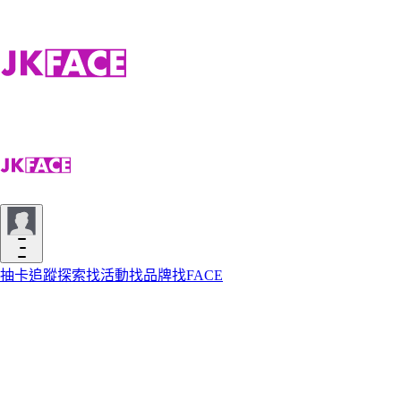
抽卡
追蹤
探索
找活動
找品牌
找FACE