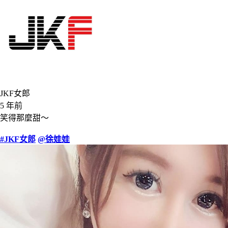
JKF女郎
5 年前
笑得那麼甜～
#JKF女郎
@徐娃娃