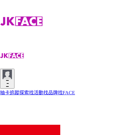
抽卡
追蹤
探索
找活動
找品牌
找FACE