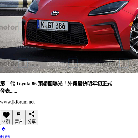
第二代 Toyota 86 預想圖曝光！外傳最快明年初正式
發表......
www.jkforum.net
0 讚
留言
分享
熱門