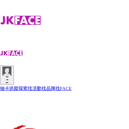
抽卡
追蹤
探索
找活動
找品牌
找FACE