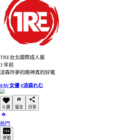
TRE台北國際成人展
3 年前
涼森玲夢的眼神真的好電
#AV女優
#涼森れむ
0 讚
留言
分享
熱門
序號