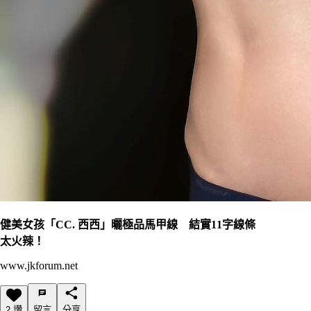
健美女孩「CC. 西西」曬極品馬甲線 結實11字線條
太火辣！
www.jkforum.net
2 讚
留言
分享