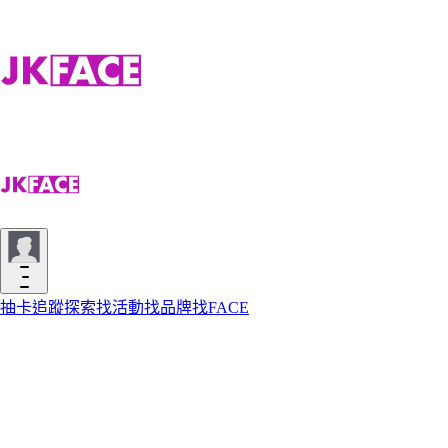
抽卡
追蹤
探索
找活動
找品牌
找FACE