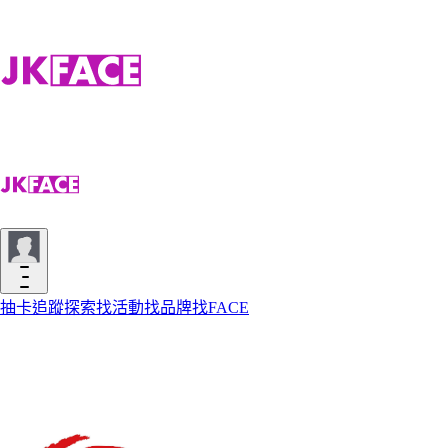
抽卡
追蹤
探索
找活動
找品牌
找FACE