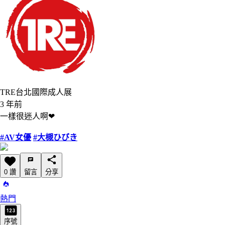
TRE台北國際成人展
3 年前
一樣很迷人啊❤
#AV女優
#大槻ひびき
0 讚
留言
分享
熱門
序號