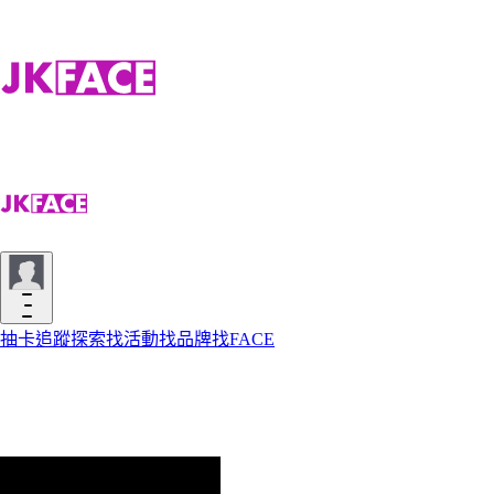
抽卡
追蹤
探索
找活動
找品牌
找FACE