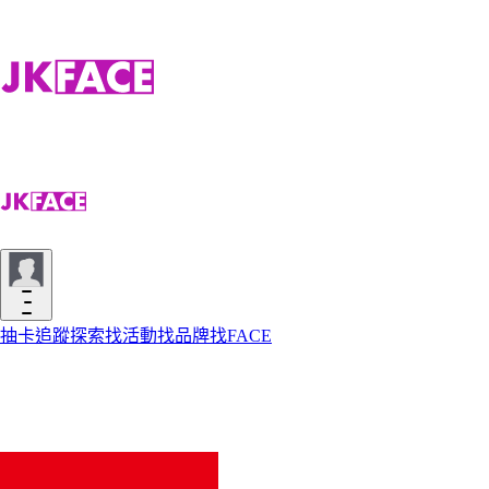
抽卡
追蹤
探索
找活動
找品牌
找FACE