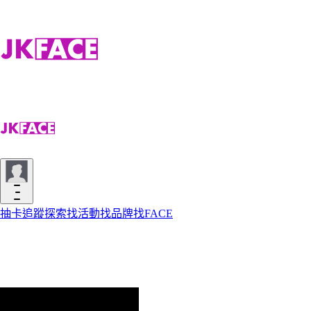
抽卡
追蹤
探索
找活動
找品牌
找FACE