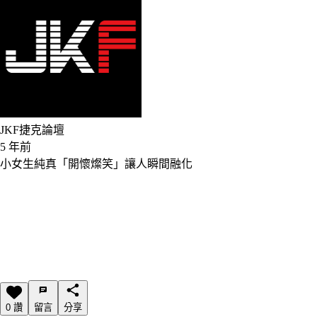
JKF捷克論壇
5 年前
小女生純真「開懷燦笑」讓人瞬間融化
0 讚
留言
分享