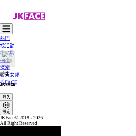
熱門
找活動
找品牌
抽卡
探索
訪客
百大女郎
找FACE
登入
設定
JKFace© 2018 - 2026
All Right Reserved