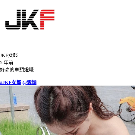
JKF女郎
5 年前
好亮的車頭燈哦
#JKF女郎
@雲嫣