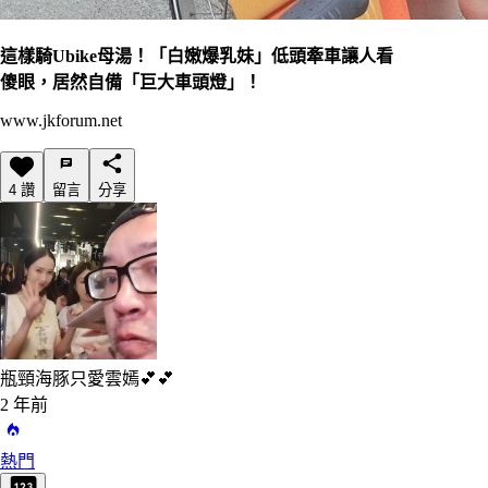
這樣騎Ubike母湯！「白嫩爆乳妹」低頭牽車讓人看
傻眼，居然自備「巨大車頭燈」！
www.jkforum.net
4 讚
留言
分享
瓶頸海豚
只愛雲嫣💕💕
2 年前
熱門