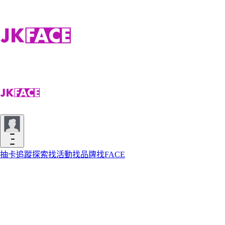
抽卡
追蹤
探索
找活動
找品牌
找FACE