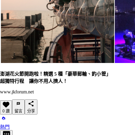
澎湖花火節開跑啦！精選 5 種「豪華郵輪、釣小管」
超獨特行程 讓你不用人擠人！
www.jkforum.net
0 讚
留言
分享
熱門