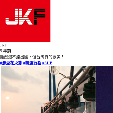
JKF
5 年前
雖然還不能出國，但台灣真的很美！
#澎湖花火節
#精選行程
#SUP