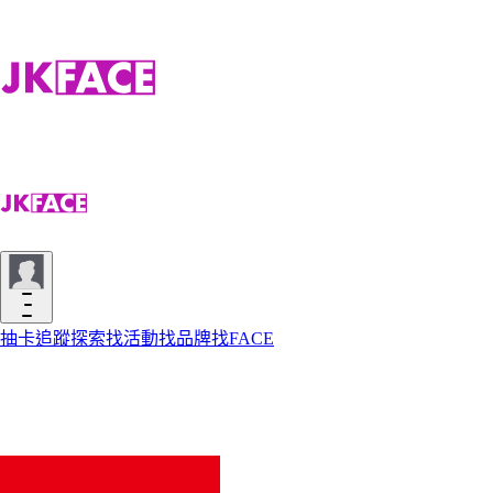
抽卡
追蹤
探索
找活動
找品牌
找FACE