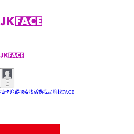
抽卡
追蹤
探索
找活動
找品牌
找FACE