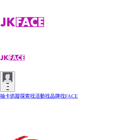
抽卡
追蹤
探索
找活動
找品牌
找FACE