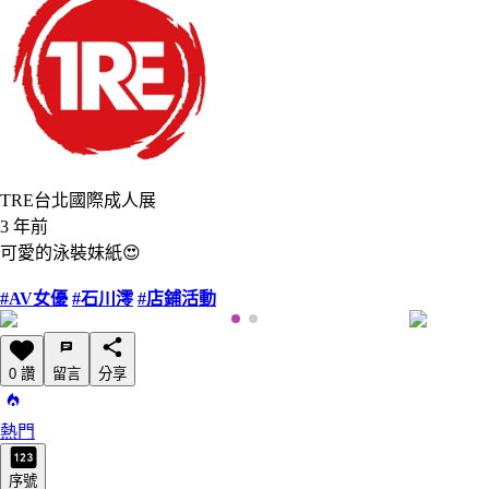
TRE台北國際成人展
3 年前
可愛的泳裝妹紙😍
#AV女優
#石川澪
#店鋪活動
0 讚
留言
分享
熱門
序號