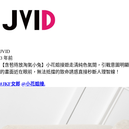
JVID
3 年前
【含苞待放淘氣小兔】小花姐接遊走清純色氣間，引戰意圖明顯
的畫面近在眼前，無法抵擋的致命誘惑直接秒斷人理智線！
#JKF女郎
@小花姐接.