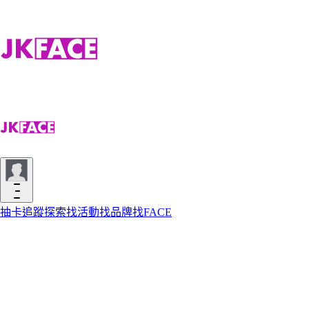
抽卡
追蹤
探索
找活動
找品牌
找FACE