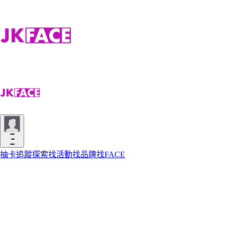
抽卡
追蹤
探索
找活動
找品牌
找FACE