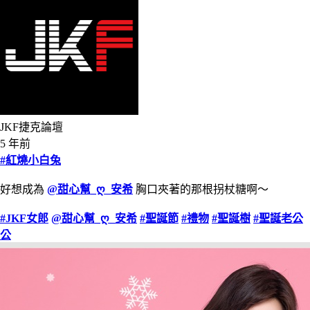
JKF捷克論壇
5 年前
#紅燒小白兔
好想成為
@甜心幫_ღ_安希
胸口夾著的那根拐杖糖啊～
#JKF女郎
@甜心幫_ღ_安希
#聖誕節
#禮物
#聖誕樹
#聖誕老公
公