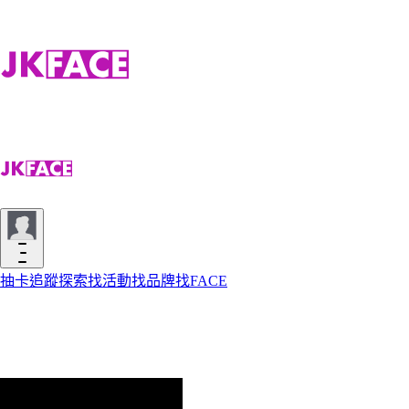
抽卡
追蹤
探索
找活動
找品牌
找FACE