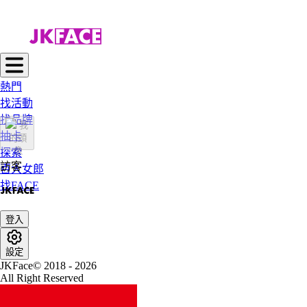
熱門
找活動
找品牌
抽卡
探索
訪客
百大女郎
找FACE
登入
設定
JKFace© 2018 - 2026
All Right Reserved