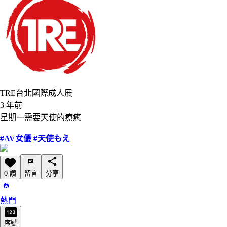
TRE台北國際成人展
3 年前
星期一需要天使的療癒
#AV女優
#天使もえ
0 讚
留言
分享
熱門
序號