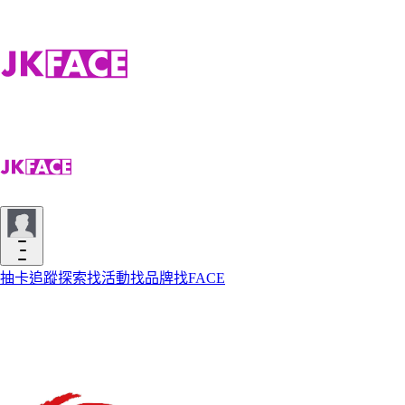
抽卡
追蹤
探索
找活動
找品牌
找FACE