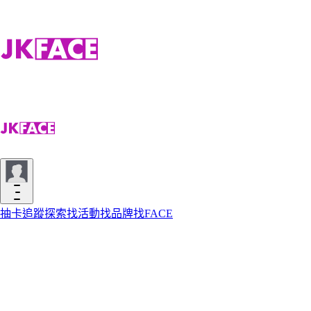
抽卡
追蹤
探索
找活動
找品牌
找FACE