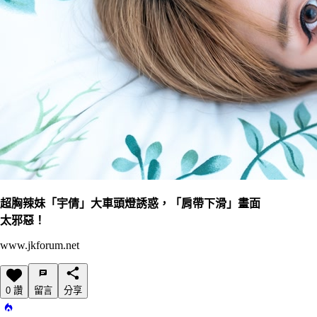
超胸辣妹「宇倩」大車頭燈誘惑，「肩帶下滑」畫面
太邪惡！
www.jkforum.net
0 讚
留言
分享