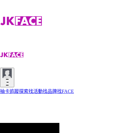
抽卡
追蹤
探索
找活動
找品牌
找FACE