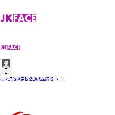
抽卡
追蹤
探索
找活動
找品牌
找FACE