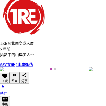
TRE台北國際成人展
5 年前
攝影中的山岸美人～
#AV女優
#山岸逢花
0 讚
留言
分享
熱門
序號