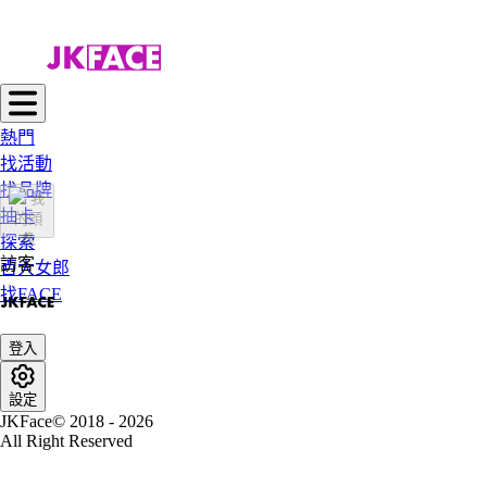
熱門
找活動
找品牌
抽卡
探索
訪客
百大女郎
找FACE
登入
設定
JKFace© 2018 - 2026
All Right Reserved