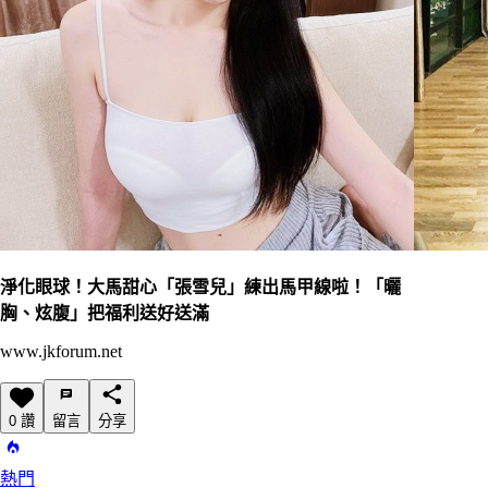
淨化眼球！大馬甜心「張雪兒」練出馬甲線啦！「曬
胸、炫腹」把福利送好送滿
www.jkforum.net
0 讚
留言
分享
熱門