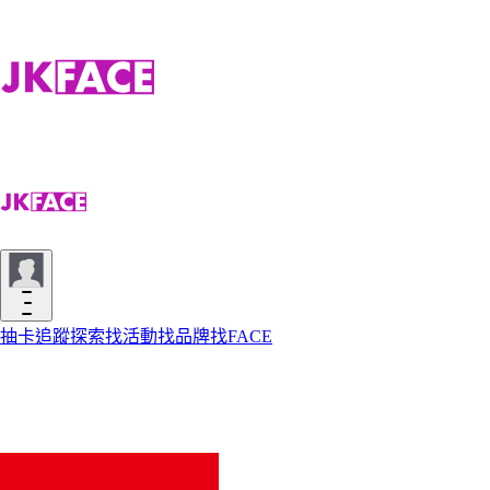
抽卡
追蹤
探索
找活動
找品牌
找FACE