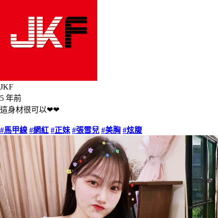
JKF
5 年前
這身材很可以❤❤
#馬甲線
#網紅
#正妹
#張雪兒
#美胸
#炫腹