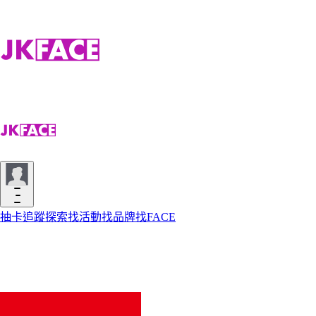
抽卡
追蹤
探索
找活動
找品牌
找FACE