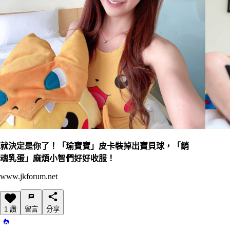
就決定是你了！「瑜寶寶」皮卡裝掉出寶貝球，「銷
魂乳蛋」麻煩小智們好好收服！
www.jkforum.net
1 讚
留言
分享