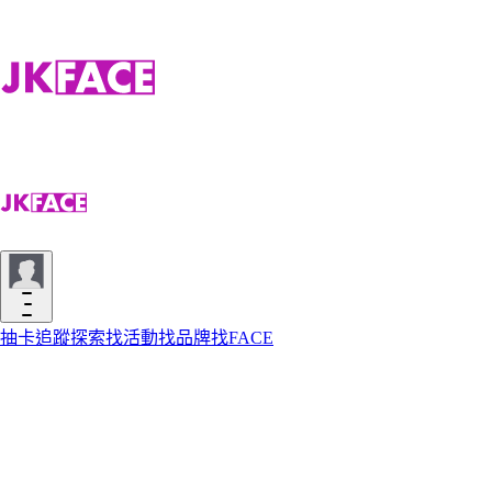
抽卡
追蹤
探索
找活動
找品牌
找FACE