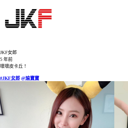
JKF女郎
5 年前
壞壞皮卡丘！
#JKF女郎
@瑜寶寶