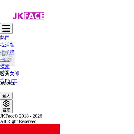
熱門
找活動
找品牌
抽卡
探索
訪客
百大女郎
找FACE
登入
設定
JKFace© 2018 - 2026
All Right Reserved