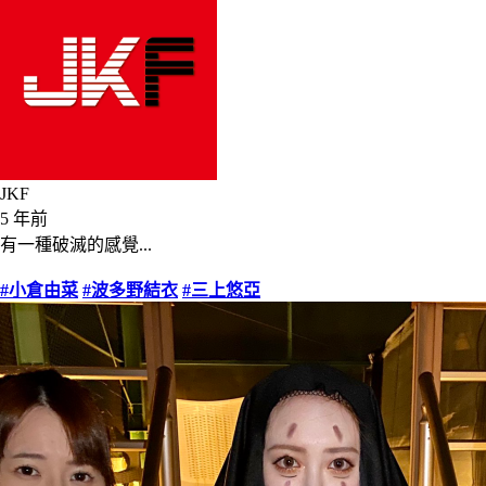
JKF
5 年前
有一種破滅的感覺...
#小倉由菜
#波多野結衣
#三上悠亞