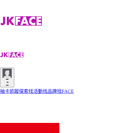
抽卡
追蹤
探索
找活動
找品牌
找FACE