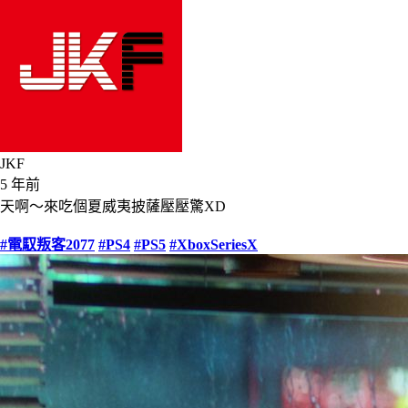
JKF
5 年前
天啊～來吃個夏威夷披薩壓壓驚XD
#電馭叛客2077
#PS4
#PS5
#XboxSeriesX