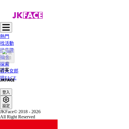
熱門
找活動
找品牌
抽卡
探索
訪客
百大女郎
找FACE
登入
設定
JKFace© 2018 - 2026
All Right Reserved