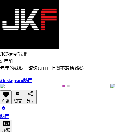
JKF捷克論壇
5 年前
元元的妹妹「琦琦CHI」上圍不輸給姊姊！
#Instagram熱門
0 讚
留言
分享
熱門
序號