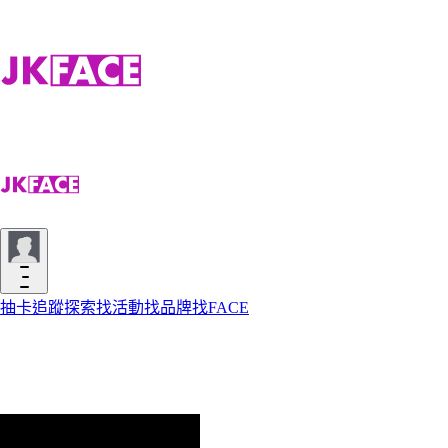
抽卡
追蹤
探索
找活動
找品牌
找FACE