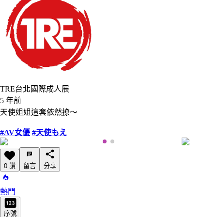
TRE台北國際成人展
5 年前
天使姐姐這套依然撩～
#AV女優
#天使もえ
0 讚
留言
分享
熱門
序號