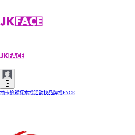
抽卡
追蹤
探索
找活動
找品牌
找FACE