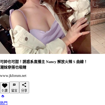
可帥也可甜！誘惑系直播主 Nancy 解放火辣 S 曲線！
潮妹穿搭也吸睛
www.jkforum.net
0 讚
留言
分享
熱門