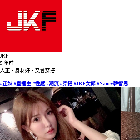
JKF
5 年前
人正、身材好、又會穿搭
#正妹
#直播主
#性感
#潮流
#穿搭
#JKF女郎
#Nancy韓智恩