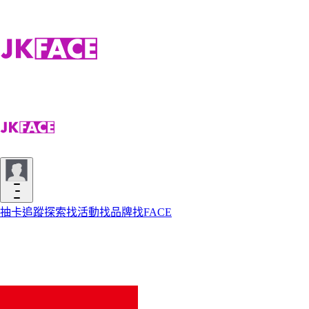
抽卡
追蹤
探索
找活動
找品牌
找FACE