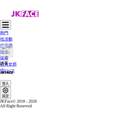
熱門
找活動
找品牌
抽卡
探索
訪客
百大女郎
找FACE
登入
設定
JKFace© 2018 - 2026
All Right Reserved