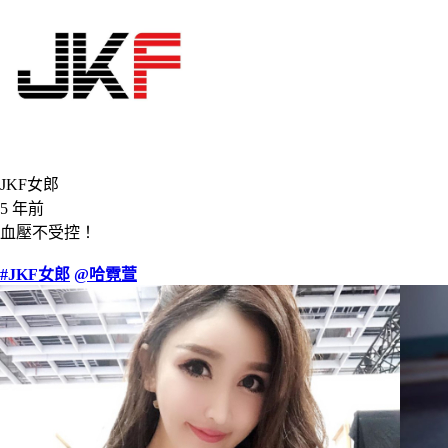
JKF女郎
5 年前
血壓不受控！
#JKF女郎
@哈霓萱