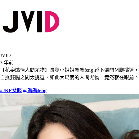
JVID
3 年前
【花姿煽情人間尤物】長腿小姐姐馮馮feng 蹲下張開Ｍ腿挑逗，
自撫雙腿之間太挑逗，如此大尺度的人間尤物，竟然就在眼前。
#JKF女郎
@馮馮feng