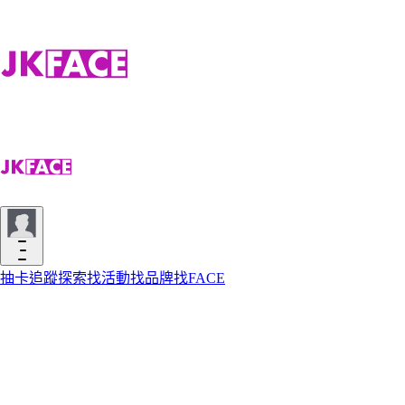
抽卡
追蹤
探索
找活動
找品牌
找FACE