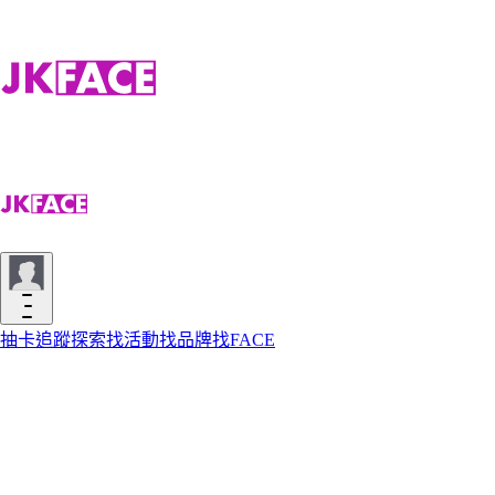
抽卡
追蹤
探索
找活動
找品牌
找FACE