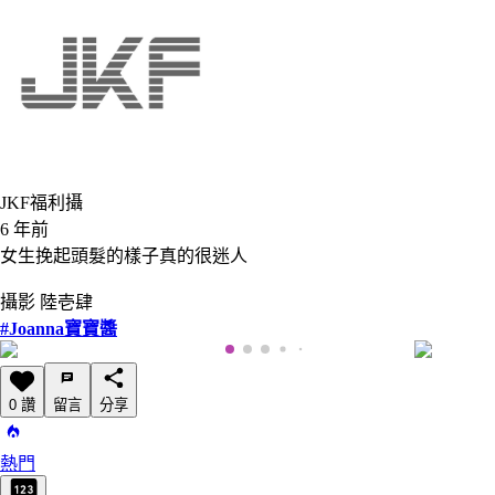
JKF福利攝
6 年前
女生挽起頭髮的樣子真的很迷人
攝影 陸壱肆
#Joanna寶寶醬
0 讚
留言
分享
熱門