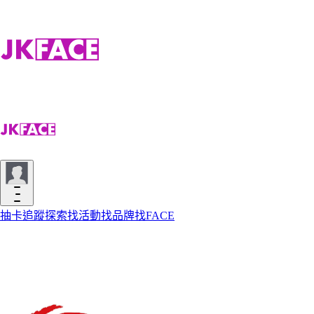
抽卡
追蹤
探索
找活動
找品牌
找FACE