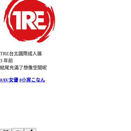
TRE台北國際成人展
3 年前
結尾充滿了想像空間呢
#AV女優
#小宵こなん