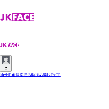
抽卡
追蹤
探索
找活動
找品牌
找FACE